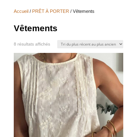
Accueil
/
PRÊT À PORTER
/ Vêtements
Vêtements
Trié
8 résultats affichés
du
plus
récent
au
plus
ancien