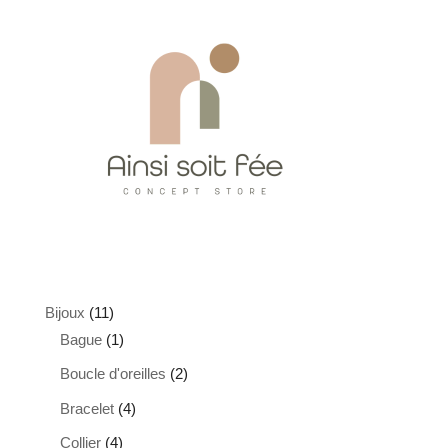
options
peuvent
être
choisies
sur
la
page
du
produit
11
Bijoux
11
produits
1
Bague
1
produit
2
Boucle d'oreilles
2
produits
4
Bracelet
4
produits
4
Collier
4