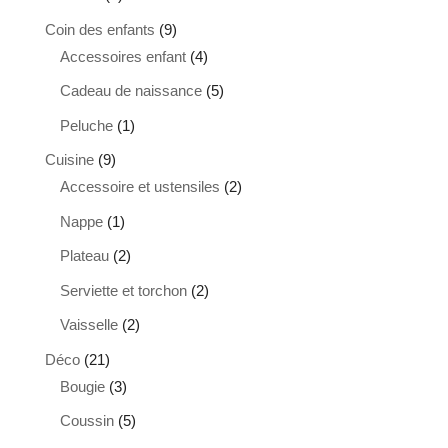
produits
9
Coin des enfants
9
produits
4
Accessoires enfant
4
produits
5
Cadeau de naissance
5
produits
1
Peluche
1
produit
9
Cuisine
9
produits
2
Accessoire et ustensiles
2
produits
1
Nappe
1
produit
2
Plateau
2
produits
2
Serviette et torchon
2
produits
2
Vaisselle
2
produits
21
Déco
21
produits
3
Bougie
3
produits
5
Coussin
5
produits