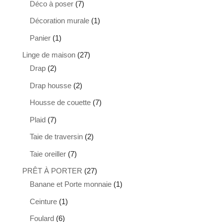
7
Déco à poser
7
produits
1
Décoration murale
1
produit
1
Panier
1
produit
27
Linge de maison
27
2
produits
Drap
2
produits
2
Drap housse
2
produits
7
Housse de couette
7
produits
7
Plaid
7
produits
2
Taie de traversin
2
produits
7
Taie oreiller
7
produits
27
PRÊT À PORTER
27
produits
1
Banane et Porte monnaie
1
produit
1
Ceinture
1
produit
6
Foulard
6