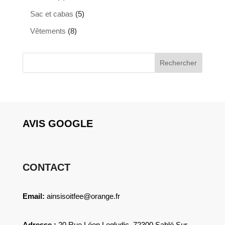
produits
5
Sac et cabas
5
produits
8
Vêtements
8
produits
Rechercher
AVIS GOOGLE
CONTACT
Email:
ainsisoitfee@orange.fr
Adresse :
20 Rue Léon Legludic, 72300 Sablé Sur