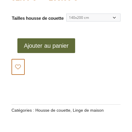
de
prix :
Tailles housse de couette
92.00 €
à
165.00 €
Ajouter au panier
quantité
de
HOUSSE
DE
COUETTE
NINA
Catégories :
Housse de couette
,
Linge de maison