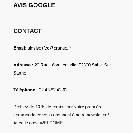
AVIS GOOGLE
du
la
produit
page
du
CONTACT
produit
Email:
ainsisoitfee@orange.fr
Adresse :
20 Rue Léon Legludic, 72300 Sablé Sur
Sarthe
Téléphone :
02 43 92 42 62
Profitez de 10 % de remise sur votre première
commande en vous abonnant à notre newsletter !
Avec le code WELCOME