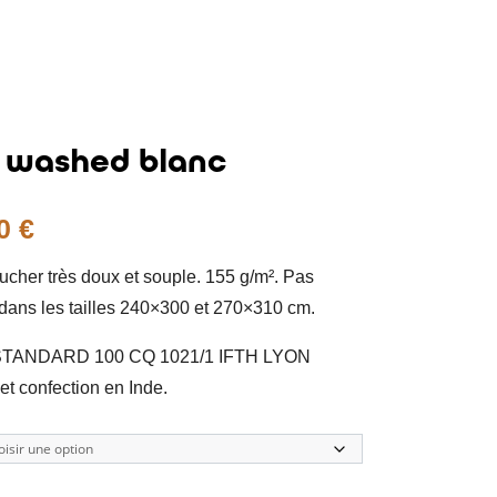
e washed blanc
Plage
00
€
de
ucher très doux et souple. 155 g/m². Pas
prix :
dans les tailles 240×300 et 270×310 cm.
165.00 €
à
TANDARD 100 CQ 1021/1 IFTH LYON
195.00 €
et confection en Inde.