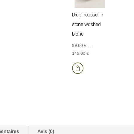
Drap housse lin
stone washed
blanc
99.00
€
–
Plage
145.00
€
Ce
de

produit
prix :
a
99.00 €
plusieurs
à
variations.
145.00 €
Les
options
peuvent
être
choisies
entaires
Avis (0)