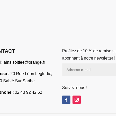
variations.
199.00 €
Les
options
peuvent
être
choisies
sur
NTACT
Profitez de 10 % de remise 
la
abonnant à notre newslette
page
l:
ainsisoitfee@orange.fr
du
produit
sse :
20 Rue Léon Legludic,
0 Sablé Sur Sarthe
Suivez-nous !
phone :
02 43 92 42 62