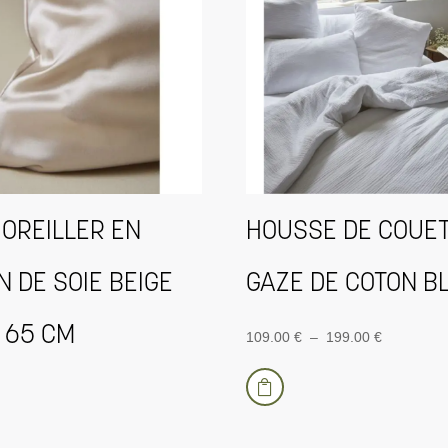
 OREILLER EN
HOUSSE DE COUE
N DE SOIE BEIGE
GAZE DE COTON B
 65 CM
Plage
109.00
€
–
199.00
€
Ce
de

produit
prix :
a
109.00 €
plusieurs
à