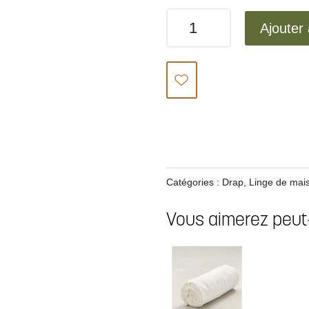
quantité
Ajouter
de
Drap
lin
stone
washed
blanc
Catégories :
Drap
,
Linge de mai
Vous aimerez peut