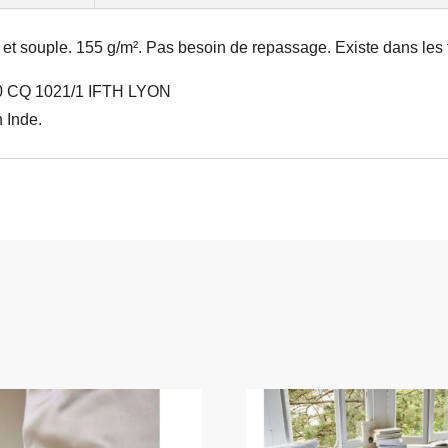
sur
la
 et souple. 155 g/m². Pas besoin de repassage. Existe dans les
page
CQ 1021/1 IFTH LYON
du
produit
n Inde.