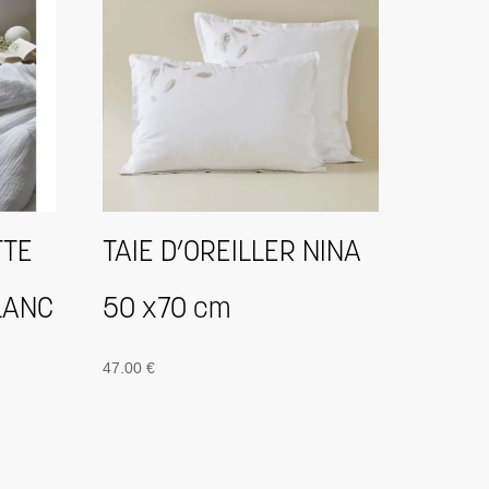
TTE
TAIE D’OREILLER NINA
LANC
50 x70 cm
47.00
€