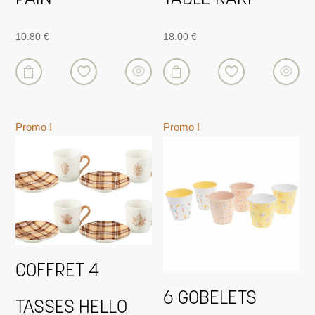
10.80
€
18.00
€


Promo !
Promo !
COFFRET 4
6 GOBELETS
TASSES HELLO