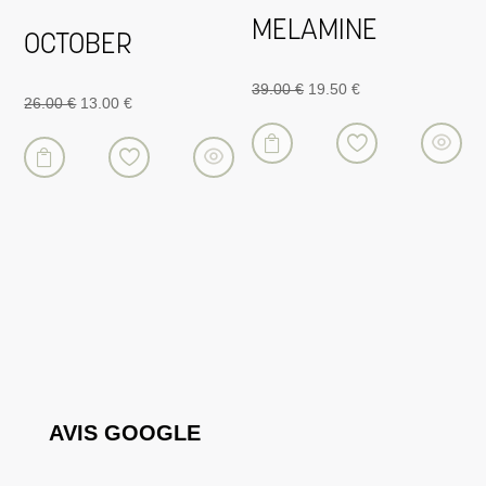
MELAMINE
OCTOBER
Le
Le
39.00
€
19.50
€
Le
Le
26.00
€
13.00
€
prix
prix
prix
prix

initial
actuel

initial
actuel
était :
est :
était :
est :
39.00 €.
19.50 €.
26.00 €.
13.00 €.
AVIS GOOGLE