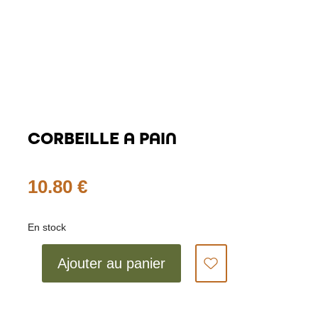
CORBEILLE A PAIN
10.80
€
En stock
quantité
Ajouter au panier
de
CORBEILLE
A