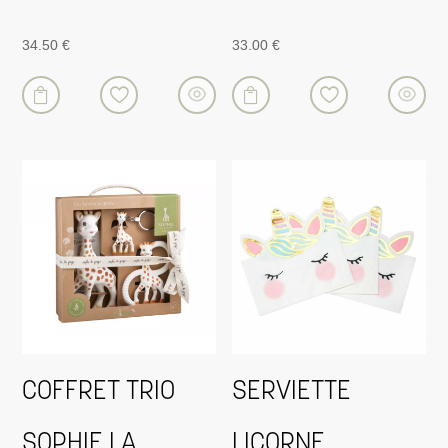
34.50
€
33.00
€


COFFRET TRIO
SERVIETTE
SOPHIE LA
LICORNE