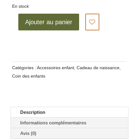
En stock
quantité
Ajouter au panier
de
COFFRET
REPAS
LULU
LA
TORTUE
Catégories :
Accessoires enfant
,
Cadeau de naissance
,
Coin des enfants
Description
Informations complémentaires
Avis (0)