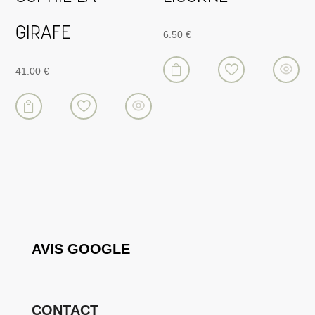
GIRAFE
6.50
€

41.00
€

AVIS GOOGLE
CONTACT