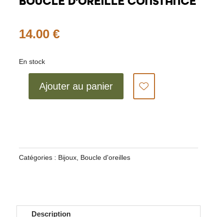
BOUCLE D’OREILLE CONSTANCE
14.00
€
En stock
quantité
Ajouter au panier
de
BOUCLE
D'OREILLE
CONSTANCE
Catégories :
Bijoux
,
Boucle d'oreilles
Description